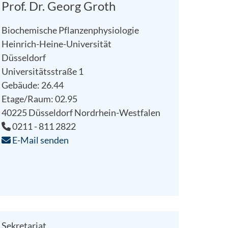
Prof. Dr. Georg Groth
Biochemische Pflanzenphysiologie
Heinrich-Heine-Universität
Düsseldorf
Universitätsstraße 1
orheriges Bild
Gebäude: 26.44
Etage/Raum: 02.95
40225
Düsseldorf
Nordrhein-Westfalen
0211 - 811 2822
E-Mail senden
Sekretariat