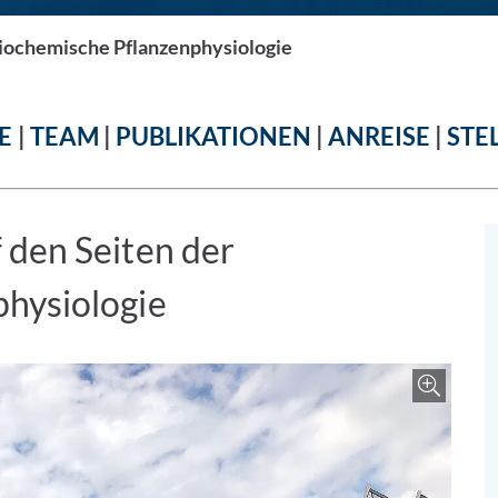
iochemische Pflanzenphysiologie
E
|
TEAM
|
PUBLIKATIONEN
|
ANREISE
|
STE
 den Seiten der
hysiologie
Bild ver